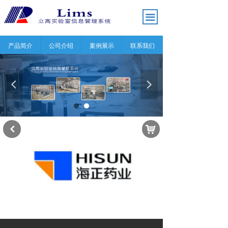
끀
产品简介
公司介绍
案例展示
联系我们
넳
넲
낙
낒