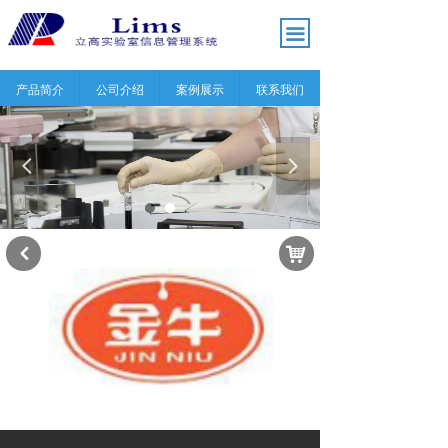
끀
产品简介
公司介绍
案例展示
联系我们
넳
넲
낙
낒